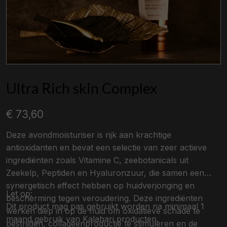
Ultra Rich skin Complex
€ 73,60
Deze avondmoisturiser is rijk aan krachtige
antioxidanten en bevat een selectie van zeer actieve
ingrediënten zoals Vitamine C, zeebotanicals uit
Zeekelp, Peptiden en Hyaluronzuur, die samen een
synergetisch effect hebben op huidverjonging en
Let op:
bescherming tegen veroudering. Deze ingrediënten
Dit product mag pas gebruikt worden na minimaal 1
werken diep in op de huid om oxidatieve schade te
maand gebruik van Kalahari producten.
bestrijden, collageenproductie te stimuleren en de