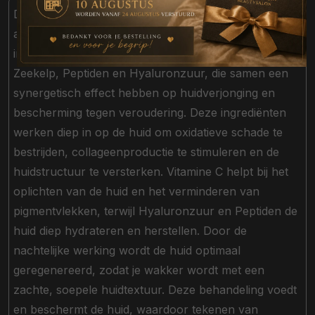
Deze avondmoisturiser is rijk aan krachtige
antioxidanten en bevat een selectie van zeer actieve
ingrediënten zoals Vitamine C, zeebotanicals uit
Zeekelp, Peptiden en Hyaluronzuur, die samen een
synergetisch effect hebben op huidverjonging en
bescherming tegen veroudering. Deze ingrediënten
werken diep in op de huid om oxidatieve schade te
bestrijden, collageenproductie te stimuleren en de
huidstructuur te versterken. Vitamine C helpt bij het
oplichten van de huid en het verminderen van
pigmentvlekken, terwijl Hyaluronzuur en Peptiden de
huid diep hydrateren en herstellen. Door de
nachtelijke werking wordt de huid optimaal
geregenereerd, zodat je wakker wordt met een
zachte, soepele huidtextuur. Deze behandeling voedt
en beschermt de huid, waardoor tekenen van