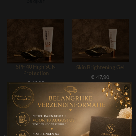
Bekijken
SPF 40 High SUN
Skin Brightening Gel
Protection
€ 47,90
€ 41,30
×
Bekijken
Bekijken